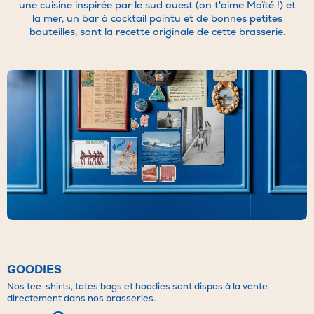
une cuisine inspirée par le sud ouest (on t'aime Maïté !) et
la mer, un bar à cocktail pointu et de bonnes petites
bouteilles, sont la recette originale de cette brasserie.
Nous sommes toujours à la recherche d’incroyables
talents pour rejoindre notre team dans nos différents
établissements, que ce soit en salle, en cuisine, au bar, en
pâtisserie ou pour l’équipe bureau.
Pour en savoir plus sur nos opportunités, écrivez-nous à
l’adresse suivante
rh@brasseriesalamode.com
ou sur le
site Cookorico :
https://cookorico.com/emplois-
brasseries-a-la-mode/description
Avec un « s » à brasseries :)
Hâte de vous rencontrer !
GOODIES
Nos tee-shirts, totes bags et hoodies sont dispos à la vente
directement dans nos brasseries.